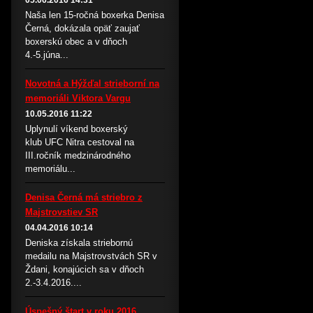
05.06.2016 14:31
Naša len 15-ročná boxerka Denisa
Černá, dokázala opäť zaujať
boxerskú obec a v dňoch
4.-5.júna...
Novotná a Hýžďal strieborní na
memoriáli Viktora Vargu
10.05.2016 11:22
Uplynulí víkend boxerský
klub UFC Nitra cestoval na
III.ročník medzinárodného
memoriálu...
Denisa Černá má striebro z
Majstrovstiev SR
04.04.2016 10:14
Deniska získala striebornú
medailu na Majstrovstvách SR v
Ždani, konajúcich sa v dňoch
2.-3.4.2016....
Úspešný štart v roku 2016