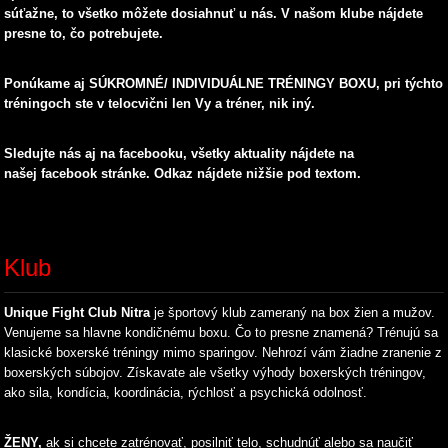
súťažne, to všetko môžete dosiahnuť u nás. V našom klube nájdete
presne to, čo potrebujete.
Ponúkame aj SÚKROMNÉ/ INDIVIDUÁLNE TRÉNINGY BOXU, pri týchto
tréningoch ste v telocvični len Vy a tréner, nik iný.
Sledujte nás aj na facebooku, všetky aktuality nájdete na
našej facebook stránke. Odkaz nájdete nižšie pod textom.
Klub
Unique Fight Club Nitra
je športový klub zameraný na box žien a mužov.
Venujeme sa hlavne kondičnému boxu. Čo to presne znamená? Trénujú sa
klasické boxerské tréningy mimo sparingov. Nehrozí vám žiadne zranenie z
boxerských súbojov. Získavate ale všetky výhody boxerských tréningov,
ako sila, kondícia, koordinácia, rýchlosť a psychická odolnosť.
ŽENY,
ak si chcete zatrénovať, posilniť telo, schudnúť alebo sa naučiť