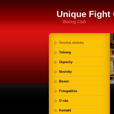
Unique Fight 
Boxing Club
Úvodná stránka
Tréning
Úspechy
Novinky
Boxeri
Fotogaléria
O nás
Kontakt