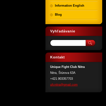
Information English
Blog
Vyhľadávanie
Kontakt
Unique Fight Club Nitra
Nitra, Štúrova 63A
+421.903357703
ufcnitra
@gmail.c
om