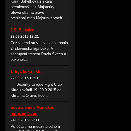
Karin Bahelková získala
premiérový titul Majsterky
Slovenska na práve
prebiehajúcich Majstrovstvách...
2.SLB Levice
28.09.2015 17:21
Cez víkend sa v Leviciach konala
2. slovenská liga boxu. V
zastúpení trénera Pavla Šveca a
boxeriek...
1. liga boxu - Klin
22.09.2015 19:11
Boxerky Unique Fight Club
Nitra zavítali 19.-20.9.2015 do
Klína na Orave, kde...
Sústredenie s Marockou
reprezentáciou
24.06.2015 09:33
Po účasti na medzinárodnom