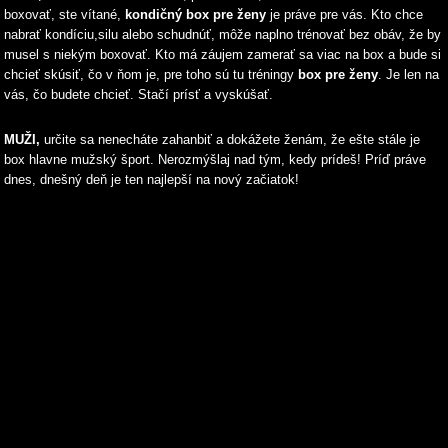
boxovať, ste vítané,
kondičný box pre ženy
je práve pre vás. Kto chce
nabrať kondíciu,silu alebo schudnúť, môže naplno trénovať bez obáv, že by
musel s niekým boxovať. Kto má záujem zamerať sa viac na box a bude si
chcieť skúsiť, čo v ňom je, pre toho sú tu tréningy
box pre ženy
. Je len na
vás, čo budete chcieť. Stačí prísť a vyskúšať.
MUŽI,
určite sa nenecháte zahanbiť a dokážete ženám, že ešte stále je
box hlavne mužský šport. Nerozmýšlaj nad tým, kedy prídeš! Príď práve
dnes, dnešný deň je ten najlepší na nový začiatok!