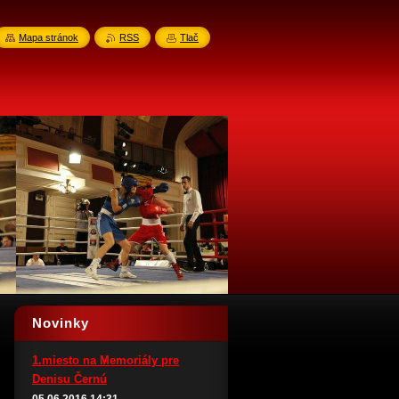
Mapa stránok
RSS
Tlač
Novinky
1.miesto na Memoriály pre
Denisu Černú