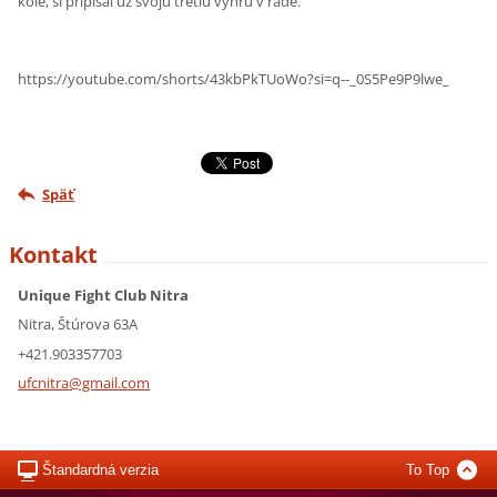
kole, si pripísal už svoju tretiu výhru v rade.
https://youtube.com/shorts/43kbPkTUoWo?si=q--_0S5Pe9P9lwe_
Späť
Kontakt
Unique Fight Club Nitra
Nitra, Štúrova 63A
+421.903357703
ufcnitra
@gmail.c
om
Štandardná verzia
To Top