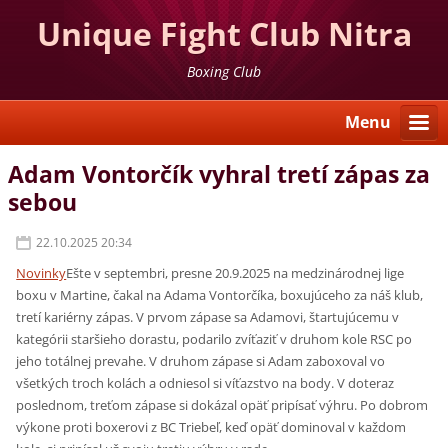
Unique Fight Club Nitra
Boxing Club
Menu
Adam Vontorčík vyhral tretí zápas za
sebou
22.10.2025 20:34
Novinky
Ešte v septembri, presne 20.9.2025 na medzinárodnej lige
boxu v Martine, čakal na Adama Vontorčíka, boxujúceho za náš klub,
tretí kariérny zápas. V prvom zápase sa Adamovi, štartujúcemu v
kategórii staršieho dorastu, podarilo zvíťaziť v druhom kole RSC po
jeho totálnej prevahe. V druhom zápase si Adam zaboxoval vo
všetkých troch kolách a odniesol si víťazstvo na body. V doteraz
poslednom, treťom zápase si dokázal opäť pripísať výhru. Po dobrom
výkone proti boxerovi z BC Triebeľ, keď opäť dominoval v každom